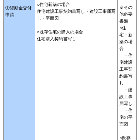
○住宅新築の場合
※その
①奨励金交付
住宅建設工事契約書写し・建設工事届写
他必要
申請
し・平面図
書類
○住
○既存住宅の購入の場合
宅・新
住宅購入契約書写し
築の場
合
・住
宅建設
工事契
約書写
し
・建
設工事
届写し
・住
宅の平
面図
○既存