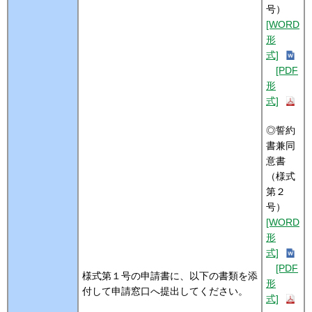
号）
[WORD
形
式]
[PDF
形
式]
◎誓約
書兼同
意書
（様式
第２
号）
[WORD
形
式]
[PDF
様式第１号の申請書に、以下の書類を添
形
付して申請窓口へ提出してください。
式]