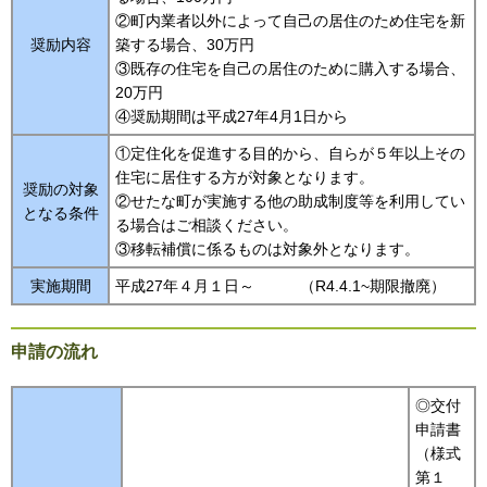
②町内業者以外によって自己の居住のため住宅を新
奨励内容
築する場合、30万円
③既存の住宅を自己の居住のために購入する場合、
20万円
④奨励期間は平成27年4月1日から
①定住化を促進する目的から、自らが５年以上その
住宅に居住する方が対象となります。
奨励の対象
②せたな町が実施する他の助成制度等を利用してい
となる条件
る場合はご相談ください。
③移転補償に係るものは対象外となります。
実施期間
平成27年４月１日～ （R4.4.1~期限撤廃）
申請の流れ
◎交付
申請書
（様式
第１