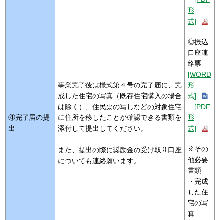
形
式]
◎振込
口座連
絡票
[WORD
事業完了後は様式第４号の完了届に、完
形
成した住宅の写真（既存住宅購入の場合
式]
は除く）、住民票の写しなどの対象住宅
[PDF
④完了届の提
に住所を移したことが確認できる書類を
形
出
添付して提出してください。
式]
※その
また、提出の際に奨励金の受け取り口座
他必要
についても連絡願います。
書類
・完成
した住
宅の写
真