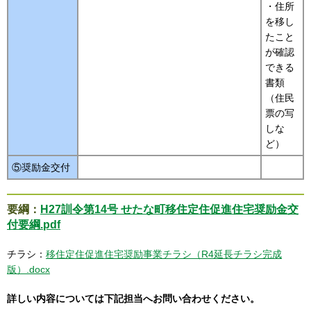
・住所
を移し
たこと
が確認
できる
書類
（住民
票の写
しな
ど）
⑤奨励金交付
要綱：
H27訓令第14号 せたな町移住定住促進住宅奨励金交
付要綱.pdf
チラシ：
移住定住促進住宅奨励事業チラシ（R4延長チラシ完成
版）.docx
詳しい内容については下記担当へお問い合わせください。