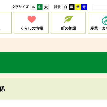
小
中
大
白
黒
黄
青
ム
くらしの情報
町の施設
産業・ま
係