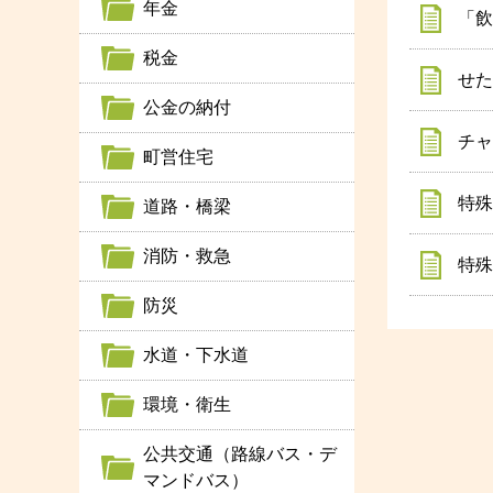
年金
「飲
税金
せた
公金の納付
チャ
町営住宅
特殊
道路・橋梁
消防・救急
特殊
防災
水道・下水道
環境・衛生
公共交通（路線バス・デ
マンドバス）