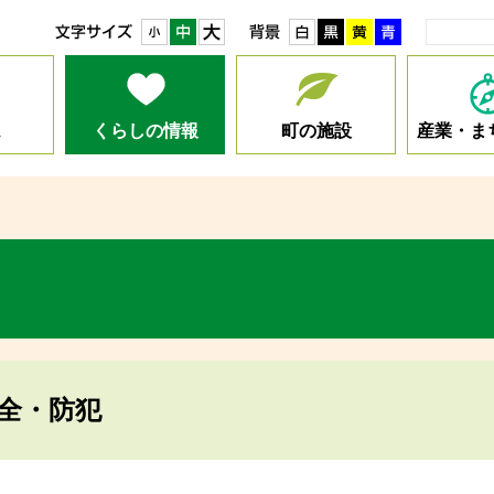
小
中
大
白
黒
黄
青
ム
くらしの情報
町の施設
産業・ま
全・防犯