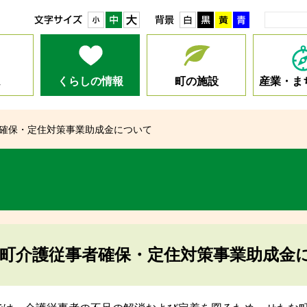
小
中
大
白
黒
黄
青
ム
くらしの情報
町の施設
産業・ま
確保・定住対策事業助成金について
町介護従事者確保・定住対策事業助成金