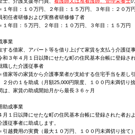
祉士、介護支援専門員、
看護師又は准看護師、管理栄養士
１年目：１０万円、２年目：１５万円、３年目：２０万
員初任者研修および実務者研修修了者
１年目：５万円、２年目：１０万円、３年目：１５万円
成事業
在する借家、アパート等を借り上げて家賃を支払う介護従
令和３年４月１日以降にせたな町の住民基本台帳に登録さ
就職した介護従事者
借家等の家賃から介護事業者が支給する住宅手当を差し引
を助成（月額25,000円限度、１００円未満切り捨
間は、家賃の助成開始月から最長３６ヶ月
用助成事業
４月１日以降にせたな町の住民基本台帳に登録された者お
介護従事者に助成します。
引越費用の実費（最大１０万円、１００円未満切り捨て